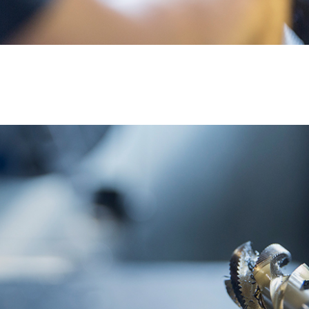
te
en