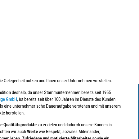
e
ie Gelegenheit nutzen und Ihnen unser Unternehmen vorstellen.
radition deshalb, da unser Stammunternehmen bereits seit 1955
uge GmbH
, ist bereits seit über 100 Jahren im Dienste des Kunden
t als eine unternehmerische Daueraufgabe verstehen und mit unserem
te herstellen.
ve Qualitätsprodukte
zu erzielen und dadurch unsere Kunden in
chten wir auch
Werte
wie Respekt, soziales Miteinander,
ehmen leben.
Zufriedene und motivierte Mitarbeiter
sowie ein