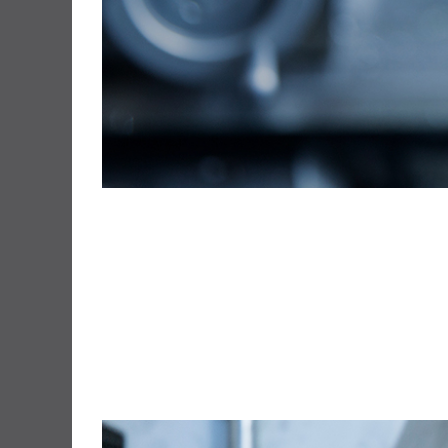
Höchste
Präzision bis
ins kleinste
Detail