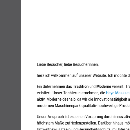
Jahrzehntelang
Erfahrung mit
dem Werkstoff
Metall
Liebe Besucher, liebe Besucherinnen,
herzlich willkommen auf unserer Website. Ich möchte d
Ein Unternehmen das
Tradition
und
Moderne
vereint. T
existiert. Unser Tochterunternehmen, die
Heyd Messze
aktiv. Moderne deshalb, da wir die Innovationstätigkei
modernen Maschinenpark qualitativ hochwertige Produk
Unser Anspruch ist es, einen Vorsprung durch
innovati
höchstem Maße zufriedenzustellen. Darüber hinaus mö
Umweltbewusstsein und Gesundheitsschutz im Untern