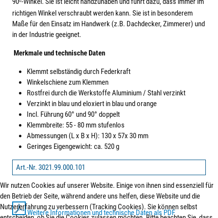
90
-Winkel. Sie ist leicht handzuhaben und führt dazu, dass immer im
O
richtigen Winkel verschraubt werden kann. Sie ist in besonderem
Maße für den Einsatz im Handwerk (z.B. Dachdecker, Zimmerer) und
in der Industrie geeignet.
Merkmale und technische Daten
Klemmt selbständig durch Federkraft
Winkelschiene zum Klemmen
Rostfrei durch die Werkstoffe Aluminium / Stahl verzinkt
Verzinkt in blau und eloxiert in blau und orange
Incl. Führung 60° und 90° doppelt
Klemmbreite: 55 - 80 mm stufenlos
Abmessungen (L x B x H): 130 x 57x 30 mm
Geringes Eigengewicht: ca. 520 g
Art.-Nr. 3021.99.000.101
Wir nutzen Cookies auf unserer Website. Einige von ihnen sind essenziell für
den Betrieb der Seite, während andere uns helfen, diese Website und die
Nutzererfahrung zu verbessern (Tracking Cookies). Sie können selbst
Weitere Informationen und technische Daten als PDF
entscheiden, ob Sie die Cookies zulassen möchten. Bitte beachten Sie, dass